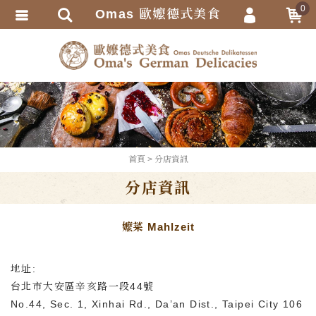
0
Omas 歐嬤德式美食
會員登入
繁體中文
會員註冊
忘記密碼
訂單查詢
追蹤清單
TRACK LISTING
首頁
分店資訊
匯款通知
分店資訊
嬤菜 Mahlzeit
地址:
台北市大安區辛亥路一段44號
No.44, Sec. 1, Xinhai Rd., Da’an Dist., Taipei City 106