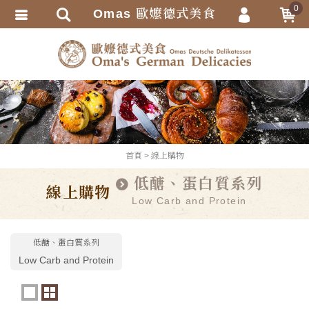
0
Omas 歐嬤德式美食
會員登入
繁體中文
會員註冊
忘記密碼
訂單查詢
追蹤清單
TRACK LISTING
首頁
線上購物
匯款通知
低醣、蛋白質系列
線上購物
Low Carb and Protein
低醣、蛋白質系列
Low Carb and Protein