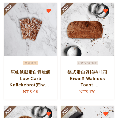
常溫運送
冷藏/冷凍運送
原味低醣蛋白質脆餅
德式蛋白質核桃吐司
Low-Carb
Eiweiß-Walnuss
Knäckebrot(Eiweiß
Toast
reich)
Protein walnuts
NT$ 98
NT$ 170
Low-Carb Crispy
Toast
Flatbread(High
Protein)...