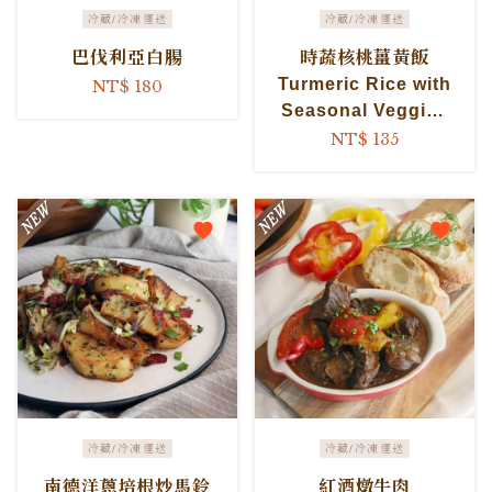
冷藏/冷凍運送
冷藏/冷凍運送
巴伐利亞白腸
時蔬核桃薑黃飯
Turmeric Rice with
NT$ 180
Seasonal Veggies
and Walnuts
NT$ 135
冷藏/冷凍運送
冷藏/冷凍運送
南德洋蔥培根炒馬鈴
紅酒燉牛肉