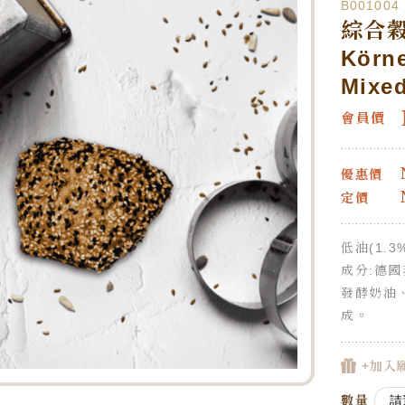
B001004
綜合
Körn
Mixed
會員價
優惠價
定價
低油(1.3
成分:德
發酵奶油
成。
+加入
數量