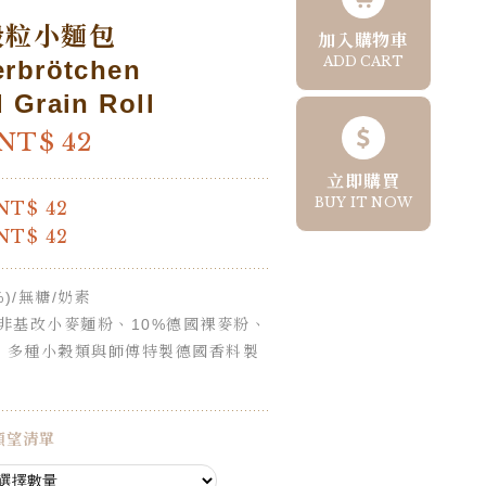
穀粒小麵包
加入購物車
ADD CART
erbrötchen
 Grain Roll
NT$
42
立即購買
BUY IT NOW
NT$
42
NT$
42
%)/無糖/奶素
國非基改小麥麵粉、10%德國裸麥粉、
、多種小穀類與師傅特製德國香料製
願望清單