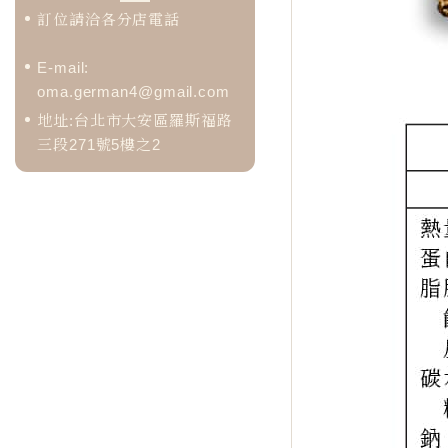
訂位請洽各分店電話
E-mail:
oma.german4@gmail.com
地址:台北市大安區羅斯福路
三段271號5樓之2