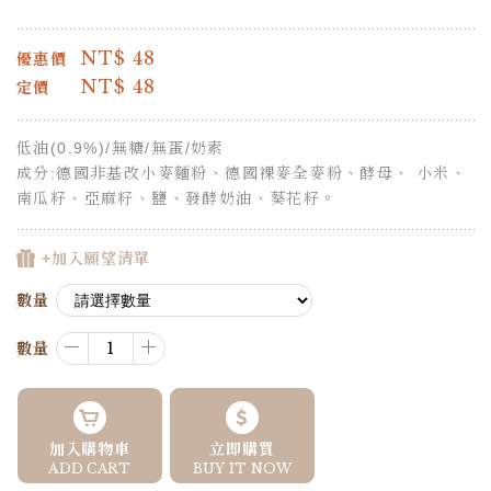
NT$
48
優惠價
NT$
48
定價
低油(0.9%)/無糖/無蛋/奶素
成分:德國非基改小麥麵粉、德國裸麥全麥粉、酵母、 小米、
南瓜籽、亞麻籽、鹽、發酵奶油、葵花籽。
+加入願望清單
數量
－
＋
數量
加入購物車
立即購買
ADD CART
BUY IT NOW