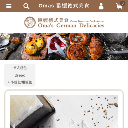
0
Omas 歐嬤德式美食
會員登入
繁體中文
會員註冊
忘記密碼
訂單查詢
追蹤清單
TRACK LISTING
德式麵包
匯款通知
Bread
小麵包/甜麵包