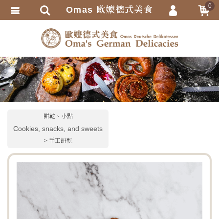
0
Omas 歐嬤德式美食
會員登入
繁體中文
會員註冊
忘記密碼
訂單查詢
追蹤清單
TRACK LISTING
餅乾、小點
匯款通知
Cookies, snacks, and sweets
手工餅乾