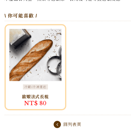
\ 你可能喜歡 /
冷藏/冷凍運送
歐嬤法式長棍
NT$ 80
Baguette
回列表頁