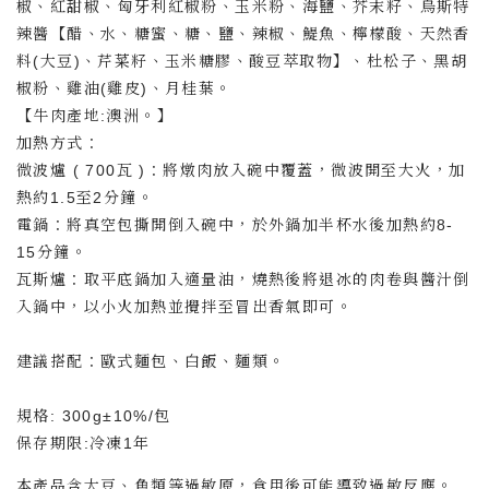
椒、紅甜椒、匈牙利紅椒粉、玉米粉、海鹽、芥末籽、烏斯特
辣醬【醋、水、糖蜜、糖、鹽、辣椒、鯷魚、檸檬酸、天然香
料(大豆)、芹菜籽、玉米糖膠、酸豆萃取物】、杜松子、黑胡
椒粉、雞油(雞皮)、月桂葉。
【牛肉產地:澳洲。】
加熱方式：
微波爐 ( 700瓦 )：將燉肉放入碗中覆蓋，微波開至大火，加
熱約1.5至2分鐘。
電鍋：將真空包撕開倒入碗中，於外鍋加半杯水後加熱約8-
15分鐘。
瓦斯爐：取平底鍋加入適量油，燒熱後將退冰的肉卷與醬汁倒
入鍋中，以小火加熱並攪拌至冒出香氣即可。
建議搭配：歐式麵包、白飯、麵類。
規格: 300g±10%/包
保存期限:冷凍1年
本產品含大豆、魚類等過敏原，食用後可能導致過敏反應。