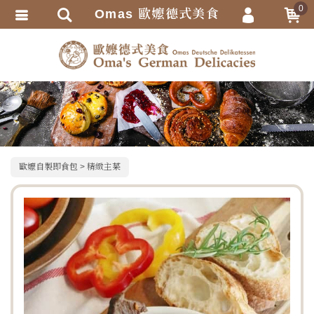
0
Omas 歐嬤德式美食
會員登入
繁體中文
會員註冊
忘記密碼
訂單查詢
追蹤清單
TRACK LISTING
歐嬤自製即食包
精緻主菜
匯款通知