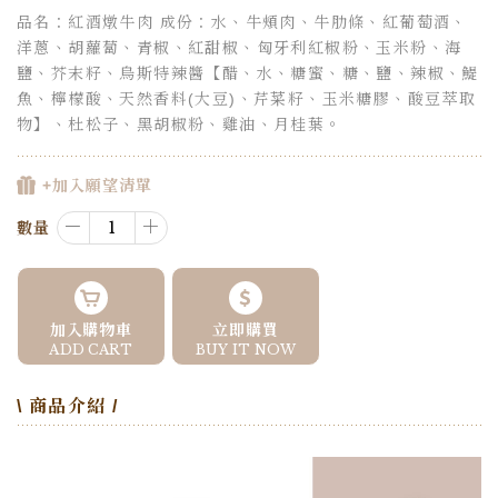
品名：紅酒燉牛肉 成份：水、牛頰肉、牛肋條、紅葡萄酒、
洋蔥、胡蘿蔔、青椒、紅甜椒、匈牙利紅椒粉、玉米粉、海
鹽、芥末籽、烏斯特辣醬【醋、水、糖蜜、糖、鹽、辣椒、鯷
魚、檸檬酸、天然香料(大豆)、芹菜籽、玉米糖膠、酸豆萃取
物】、杜松子、黑胡椒粉、雞油、月桂葉。
+加入願望清單
－
＋
數量
加入購物車
立即購買
ADD CART
BUY IT NOW
\ 商品介紹 /