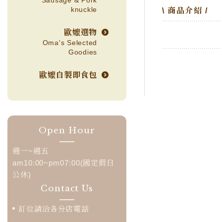
Sausage & Pork
knuckle
\ 商品介紹 /
歐嬤選物
Oma's Selected
Goodies
歐嬤自製即食包
Open Hour
週一~週五
am10:00~pm07:00(國定假日
公休)
Contact Us
訂位請洽各分店電話