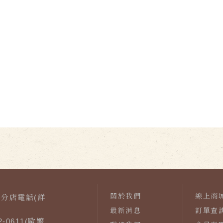
關於我們
線上商
分店電話(詳
最新消息
訂單查
-0611(歐嬤