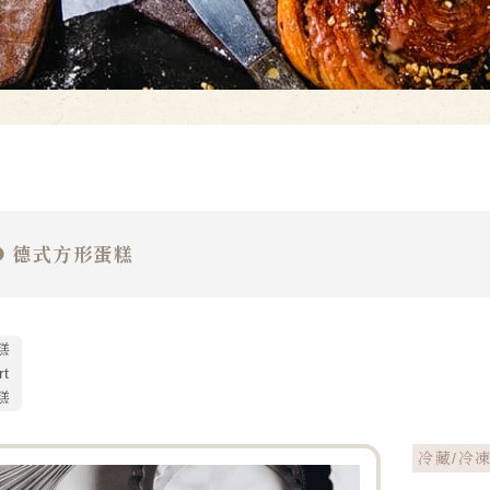
德式方形蛋糕
糕
rt
糕
冷藏/冷