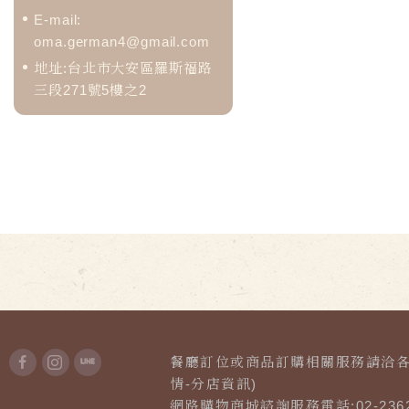
E-mail:
oma.german4@gmail.com
地址:台北市大安區羅斯福路
三段271號5樓之2
餐廳訂位或商品訂購相關服務請洽各
情-分店資訊)
網路購物商城諮詢服務電話:02-2362